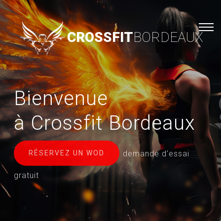
CROSSFIT
BORDEAUX
Bienvenue
à Crossfit Bordeaux
demande d'essai
RÉSERVEZ UN WOD
gratuit